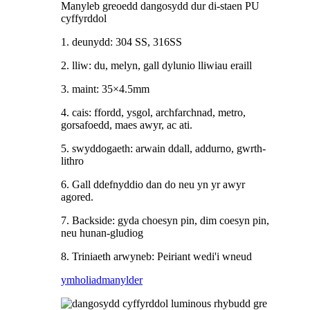
Manyleb greoedd dangosydd dur di-staen PU
cyffyrddol
1. deunydd: 304 SS, 316SS
2. lliw: du, melyn, gall dylunio lliwiau eraill
3. maint: 35×4.5mm
4. cais: ffordd, ysgol, archfarchnad, metro,
gorsafoedd, maes awyr, ac ati.
5. swyddogaeth: arwain ddall, addurno, gwrth-
lithro
6. Gall ddefnyddio dan do neu yn yr awyr
agored.
7. Backside: gyda choesyn pin, dim coesyn pin,
neu hunan-gludiog
8. Triniaeth arwyneb: Peiriant wedi'i wneud
ymholiad
manylder