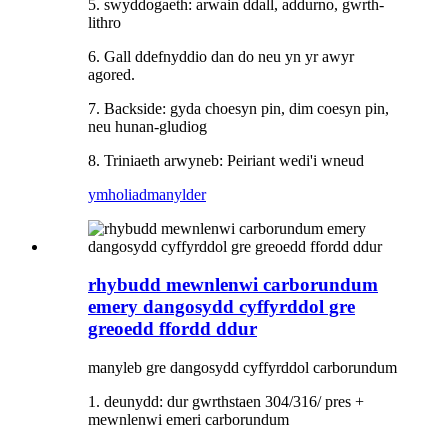
5. swyddogaeth: arwain ddall, addurno, gwrth-
lithro
6. Gall ddefnyddio dan do neu yn yr awyr
agored.
7. Backside: gyda choesyn pin, dim coesyn pin,
neu hunan-gludiog
8. Triniaeth arwyneb: Peiriant wedi'i wneud
ymholiad
manylder
rhybudd mewnlenwi carborundum
emery dangosydd cyffyrddol gre
greoedd ffordd ddur
manyleb gre dangosydd cyffyrddol carborundum
1. deunydd: dur gwrthstaen 304/316/ pres +
mewnlenwi emeri carborundum