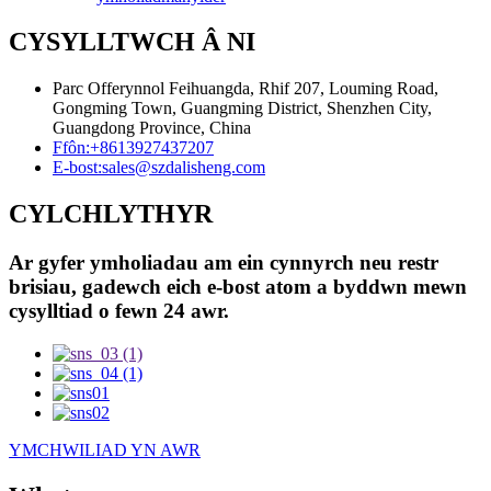
CYSYLLTWCH Â NI
Parc Offerynnol Feihuangda, Rhif 207, Louming Road,
Gongming Town, Guangming District, Shenzhen City,
Guangdong Province, China
Ffôn:
+8613927437207
E-bost:
sales@szdalisheng.com
CYLCHLYTHYR
Ar gyfer ymholiadau am ein cynnyrch neu restr
brisiau, gadewch eich e-bost atom a byddwn mewn
cysylltiad o fewn 24 awr.
YMCHWILIAD YN AWR