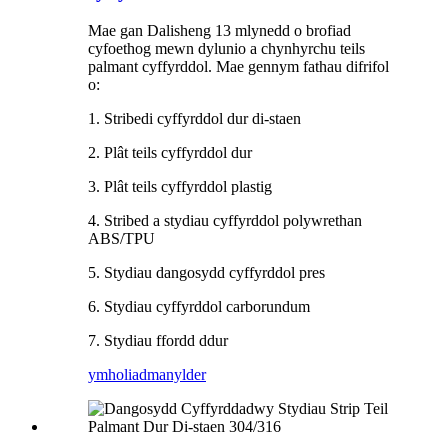
Mae gan Dalisheng 13 mlynedd o brofiad
cyfoethog mewn dylunio a chynhyrchu teils
palmant cyffyrddol. Mae gennym fathau difrifol
o:
1. Stribedi cyffyrddol dur di-staen
2. Plât teils cyffyrddol dur
3. Plât teils cyffyrddol plastig
4. Stribed a stydiau cyffyrddol polywrethan
ABS/TPU
5. Stydiau dangosydd cyffyrddol pres
6. Stydiau cyffyrddol carborundum
7. Stydiau ffordd ddur
ymholiad
manylder