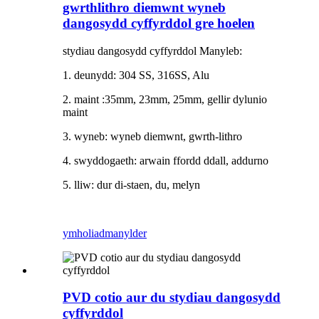
gwrthlithro diemwnt wyneb
dangosydd cyffyrddol gre hoelen
stydiau dangosydd cyffyrddol Manyleb:
1. deunydd: 304 SS, 316SS, Alu
2. maint :35mm, 23mm, 25mm, gellir dylunio
maint
3. wyneb: wyneb diemwnt, gwrth-lithro
4. swyddogaeth: arwain ffordd ddall, addurno
5. lliw: dur di-staen, du, melyn
ymholiad
manylder
PVD cotio aur du stydiau dangosydd
cyffyrddol