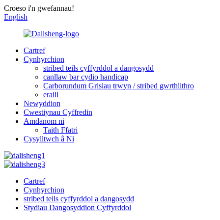
Croeso i'n gwefannau!
English
Cartref
Cynhyrchion
stribed teils cyffyrddol a dangosydd
canllaw bar cydio handicap
Carborundum Grisiau trwyn / stribed gwrthlithro
eraill
Newyddion
Cwestiynau Cyffredin
Amdanom ni
Taith Ffatri
Cysylltwch â Ni
Cartref
Cynhyrchion
stribed teils cyffyrddol a dangosydd
Stydiau Dangosyddion Cyffyrddol