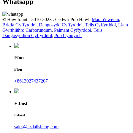
Whatsapp
© Hawlfraint - 2010-2023 : Cedwir Pob Hawl.
Map o'r wefan
,
Bridfa Gyffyrddol
,
Dangosydd Cyffyrddol
,
Teils Cyffyrddol
,
Llain
Gwrthlithro Carborundum
,
Palmant Cyffyrddol
,
Teils
Dangosyddion Cyffyrddol
,
Pob Cynnyrch
Ffon
Ffon
+8613927437207
E-bost
E-bost
sales@szdalisheng.com