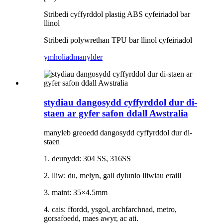
Stribedi cyffyrddol plastig ABS cyfeiriadol bar
llinol
Stribedi polywrethan TPU bar llinol cyfeiriadol
ymholiad
manylder
stydiau dangosydd cyffyrddol dur di-
staen ar gyfer safon ddall Awstralia
manyleb greoedd dangosydd cyffyrddol dur di-
staen
1. deunydd: 304 SS, 316SS
2. lliw: du, melyn, gall dylunio lliwiau eraill
3. maint: 35×4.5mm
4. cais: ffordd, ysgol, archfarchnad, metro,
gorsafoedd, maes awyr, ac ati.