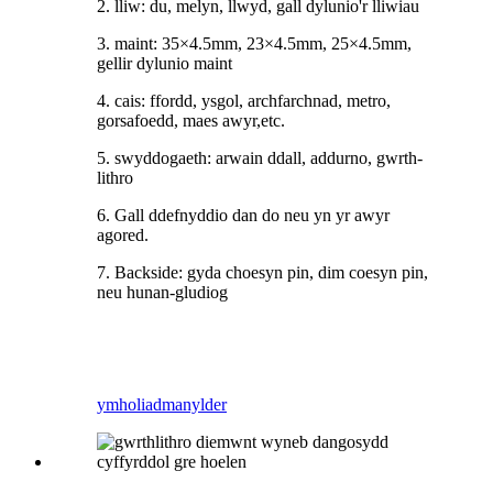
2. lliw: du, melyn, llwyd, gall dylunio'r lliwiau
3. maint: 35×4.5mm, 23×4.5mm, 25×4.5mm,
gellir dylunio maint
4. cais: ffordd, ysgol, archfarchnad, metro,
gorsafoedd, maes awyr,
etc.
5. swyddogaeth: arwain ddall, addurno, gwrth-
lithro
6. Gall ddefnyddio dan do neu yn yr awyr
agored.
7. Backside: gyda choesyn pin, dim coesyn pin,
neu hunan-gludiog
ymholiad
manylder