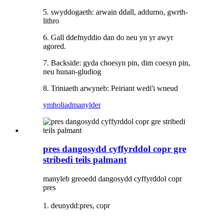
5. swyddogaeth: arwain ddall, addurno, gwrth-
lithro
6. Gall ddefnyddio dan do neu yn yr awyr
agored.
7. Backside: gyda choesyn pin, dim coesyn pin,
neu hunan-gludiog
8. Triniaeth arwyneb: Peiriant wedi'i wneud
ymholiad
manylder
pres dangosydd cyffyrddol copr gre
stribedi teils palmant
manyleb greoedd dangosydd cyffyrddol copr
pres
:
1. deunydd
pres, copr