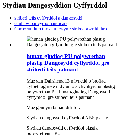
Stydiau Dangosyddion Cyffyrddol
stribed teils cyffyrddol a dangosydd
canllaw bar cydio handicap
Carborundum Grisiau trwyn / stribed gwrthlithro
hunan gludiog PU polywrethan
plastig Dangosydd cyffyrddol gre
stribedi teils palmant
Mae gan Dalisheng 13 mlynedd o brofiad
cyfoethog mewn dylunio a chynhyrchu plastig
polywrethan PU hunan-gludiog Dangosydd
cyffyrddol gre stribedi teils palmant
Mae gennym fathau difrifol:
Stydiau dangosydd cyffyrddol ABS plastig
Stydiau dangosydd cyffyrddol plastig
polywrethan TPU