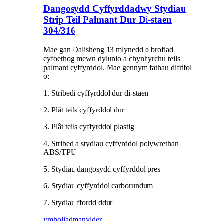
Dangosydd Cyffyrddadwy Stydiau
Strip Teil Palmant Dur Di-staen
304/316
Mae gan Dalisheng 13 mlynedd o brofiad
cyfoethog mewn dylunio a chynhyrchu teils
palmant cyffyrddol. Mae gennym fathau difrifol
o:
1. Stribedi cyffyrddol dur di-staen
2. Plât teils cyffyrddol dur
3. Plât teils cyffyrddol plastig
4. Stribed a stydiau cyffyrddol polywrethan
ABS/TPU
5. Stydiau dangosydd cyffyrddol pres
6. Stydiau cyffyrddol carborundum
7. Stydiau ffordd ddur
ymholiad
manylder