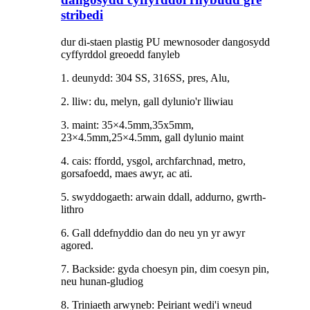
stribedi
dur di-staen plastig PU mewnosoder dangosydd
cyffyrddol greoedd fanyleb
1. deunydd: 304 SS, 316SS, pres, Alu,
2. lliw: du, melyn, gall dylunio'r lliwiau
3. maint: 35×4.5mm,35x5mm,
23×4.5mm,25×4.5mm, gall dylunio maint
4. cais: ffordd, ysgol, archfarchnad, metro,
gorsafoedd, maes awyr, ac ati.
5. swyddogaeth: arwain ddall, addurno, gwrth-
lithro
6. Gall ddefnyddio dan do neu yn yr awyr
agored.
7. Backside: gyda choesyn pin, dim coesyn pin,
neu hunan-gludiog
8. Triniaeth arwyneb: Peiriant wedi'i wneud