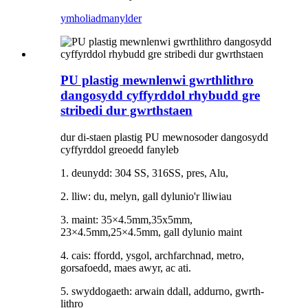
ymholiad
manylder
PU plastig mewnlenwi gwrthlithro
dangosydd cyffyrddol rhybudd gre
stribedi dur gwrthstaen
dur di-staen plastig PU mewnosoder dangosydd
cyffyrddol greoedd fanyleb
1. deunydd: 304 SS, 316SS, pres, Alu,
2. lliw: du, melyn, gall dylunio'r lliwiau
3. maint: 35×4.5mm,35x5mm,
23×4.5mm,25×4.5mm, gall dylunio maint
4. cais: ffordd, ysgol, archfarchnad, metro,
gorsafoedd, maes awyr, ac ati.
5. swyddogaeth: arwain ddall, addurno, gwrth-
lithro