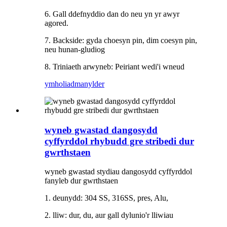
6. Gall ddefnyddio dan do neu yn yr awyr
agored.
7. Backside: gyda choesyn pin, dim coesyn pin,
neu hunan-gludiog
8. Triniaeth arwyneb: Peiriant wedi'i wneud
ymholiad
manylder
wyneb gwastad dangosydd
cyffyrddol rhybudd gre stribedi dur
gwrthstaen
wyneb gwastad stydiau dangosydd cyffyrddol
fanyleb dur gwrthstaen
1. deunydd: 304 SS, 316SS, pres, Alu,
2. lliw: dur, du, aur gall dylunio'r lliwiau