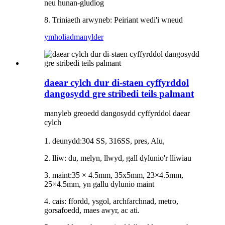
neu hunan-gludiog
8. Triniaeth arwyneb: Peiriant wedi'i wneud
ymholiad
manylder
daear cylch dur di-staen cyffyrddol
dangosydd gre stribedi teils palmant
manyleb greoedd dangosydd cyffyrddol daear
cylch
:
1. deunydd
304 SS, 316SS, pres, Alu,
2. lliw: du, melyn, llwyd, gall dylunio'r lliwiau
3. maint:
35 × 4.5mm, 35x5mm
, 23×4.5mm,
25×4.5mm
, yn gallu dylunio maint
4. cais: ffordd, ysgol, archfarchnad, metro,
gorsafoedd, maes awyr, ac ati.