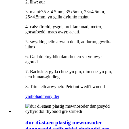
2. lliw: aur
3. maint:
35 × 4.5mm, 35x5mm
, 23×4.5mm,
25×4.5mm
, yn gallu dylunio maint
4. cais: ffordd, ysgol, archfarchnad, metro,
gorsafoedd, maes awyr, ac ati.
5. swyddogaeth: arwain ddall, addurno, gwrth-
lithro
6. Gall ddefnyddio dan do neu yn yr awyr
agored.
7. Backside: gyda choesyn pin, dim coesyn pin,
neu hunan-gludiog
8. Triniaeth arwyneb: Peiriant wedi'i wneud
ymholiad
manylder
dur di-staen plastig mewnosoder
dangosydd cyffyrddol rhybudd gre