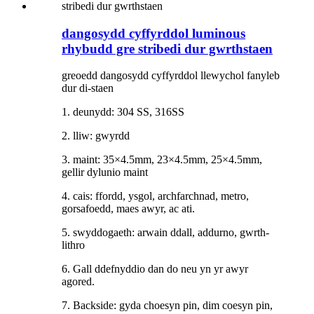
dangosydd cyffyrddol luminous
rhybudd gre stribedi dur gwrthstaen
greoedd dangosydd cyffyrddol llewychol fanyleb
dur di-staen
1. deunydd: 304 SS, 316SS
2. lliw: gwyrdd
3. maint: 35×4.5mm, 23×4.5mm, 25×4.5mm,
gellir dylunio maint
4. cais: ffordd, ysgol, archfarchnad, metro,
gorsafoedd, maes awyr, ac ati.
5. swyddogaeth: arwain ddall, addurno, gwrth-
lithro
6. Gall ddefnyddio dan do neu yn yr awyr
agored.
7. Backside: gyda choesyn pin, dim coesyn pin,