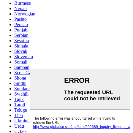
Burmese
Nepali
Norwegian
Pashto
Persian
Punjabi
Serbian
Sesotho
Sinhala
Slovak
Slovenian
Somali
Samoan
Scots Gaelic
Shona
Sindhi
Sundanese
Swahili
Tajik
Tamil
Telugu
Thai
Ukrainian
Urdu
Uzbek