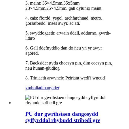
3. maint: 35×4.5mm,35x5mm,
23×4.5mm,25×4.5mm, gall dylunio maint
4. cais: ffordd, ysgol, archfarchnad, metro,
gorsafoedd, maes awyr, ac ati.
5. swyddogaeth: arwain ddall, addurno, gwrth-
lithro
6. Gall ddefnyddio dan do neu yn yr awyr
agored.
7. Backside: gyda choesyn pin, dim coesyn pin,
neu hunan-gludiog
8. Triniaeth arwyneb: Peiriant wedi'i wneud
ymholiad
manylder
PU dur gwrthstaen dangosydd
cyffyrddol rhybudd stribedi gre