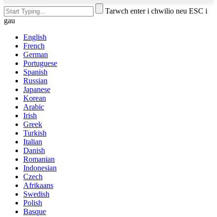
Tarwch enter i chwilio neu ESC i
gau
English
French
German
Portuguese
Spanish
Russian
Japanese
Korean
Arabic
Irish
Greek
Turkish
Italian
Danish
Romanian
Indonesian
Czech
Afrikaans
Swedish
Polish
Basque