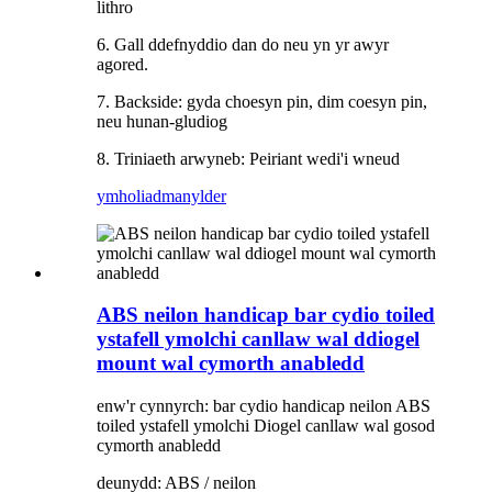
lithro
6. Gall ddefnyddio dan do neu yn yr awyr
agored.
7. Backside: gyda choesyn pin, dim coesyn pin,
neu hunan-gludiog
8. Triniaeth arwyneb: Peiriant wedi'i wneud
ymholiad
manylder
ABS neilon handicap bar cydio toiled
ystafell ymolchi canllaw wal ddiogel
mount wal cymorth anabledd
enw'r cynnyrch: bar cydio handicap neilon ABS
toiled ystafell ymolchi Diogel canllaw wal gosod
cymorth anabledd
deunydd: ABS / neilon