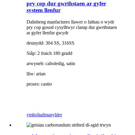
pry cop dur gwrthstaen ar gyfer
system llenfur
Dalisheng manfactures llawer o fathau o wydr
pry cop gosod cysylltwyr clamp dur gwrthstaen
ar gyfer llenfur gwydr
deunydd: 304 SS, 316SS
Siâp: 2 fraich 180 gradd
arwyneb: caboledig, satin
lliw: arian
proses: castio
ymholiad
manylder