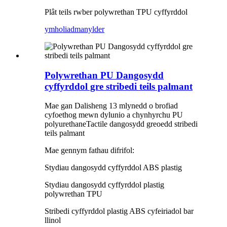
Plât teils rwber polywrethan TPU cyffyrddol
ymholiad
manylder
Polywrethan PU Dangosydd
cyffyrddol gre stribedi teils palmant
Mae gan Dalisheng 13 mlynedd o brofiad
cyfoethog mewn dylunio a chynhyrchu PU
polyurethaneTactile dangosydd greoedd stribedi
teils palmant
Mae gennym fathau difrifol:
Stydiau dangosydd cyffyrddol ABS plastig
Stydiau dangosydd cyffyrddol plastig
polywrethan TPU
Stribedi cyffyrddol plastig ABS cyfeiriadol bar
llinol