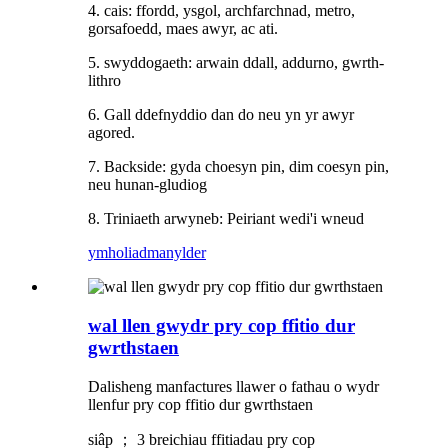
4. cais: ffordd, ysgol, archfarchnad, metro,
gorsafoedd, maes awyr, ac ati.
5. swyddogaeth: arwain ddall, addurno, gwrth-
lithro
6. Gall ddefnyddio dan do neu yn yr awyr
agored.
7. Backside: gyda choesyn pin, dim coesyn pin,
neu hunan-gludiog
8. Triniaeth arwyneb: Peiriant wedi'i wneud
ymholiad
manylder
wal llen gwydr pry cop ffitio dur
gwrthstaen
Dalisheng manfactures llawer o fathau o wydr
llenfur pry cop ffitio dur gwrthstaen
siâp ； 3 breichiau ffitiadau pry cop