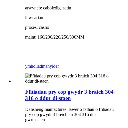
arwyneb: caboledig, satin
lliw: arian
proses: castio
maint: 160/200/220/250/300MM
ymholiad
manylder
Ffitiadau pry cop gwydr 3 braich 304
316 o ddur di-staen
Dalisheng manfactures llawer o fathau o ffitiadau
pry cop gwydr 3 breichiau 304 316 dur
gwrthstaen