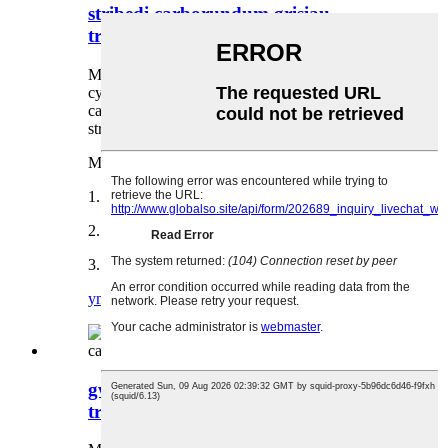
stribedi carborundum grisiau
trwyniad grisiau
Mae gan Dalisheng 13 mlynedd o brofiad
cyfoethog mewn dylunio a chynhyrchu Stribedi
carborundum grisiau trwyniad gwadnau plât
stribed gwrthlithro
Mae gennym fathau difrifol:
1. Grisiau Corundum stribed gwrthlithro trwyn
2. Stribed gwrthlithro ramp carborundum
3. GRP/FRP/ plât stribed gwrth-sgid gwydr ffibr
ymholiad
manylder
gwrthlithro silicon carbide grisiau
trwyn carborundum