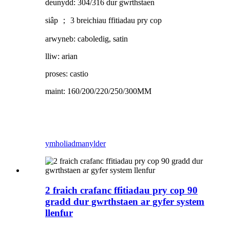
deunydd: 304/316 dur gwrthstaen
siâp ； 3 breichiau ffitiadau pry cop
arwyneb: caboledig, satin
lliw: arian
proses: castio
maint: 160/200/220/250/300MM
ymholiad
manylder
2 fraich crafanc ffitiadau pry cop 90
gradd dur gwrthstaen ar gyfer system
llenfur