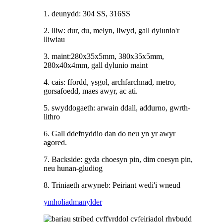
1. deunydd: 304 SS, 316SS
2. lliw: dur, du, melyn, llwyd, gall dylunio'r
lliwiau
3. maint:280x35x5mm, 380x35x5mm,
280x40x4mm, gall dylunio maint
4. cais: ffordd, ysgol, archfarchnad, metro,
gorsafoedd, maes awyr, ac ati.
5. swyddogaeth: arwain ddall, addurno, gwrth-
lithro
6. Gall ddefnyddio dan do neu yn yr awyr
agored.
7. Backside: gyda choesyn pin, dim coesyn pin,
neu hunan-gludiog
8. Triniaeth arwyneb: Peiriant wedi'i wneud
ymholiad
manylder