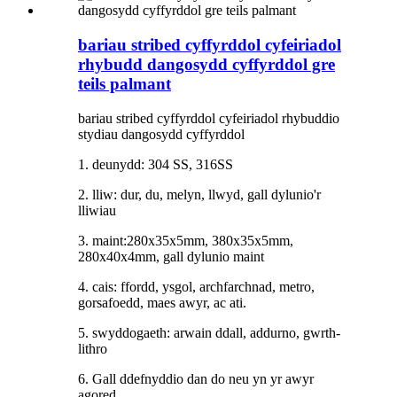
bariau stribed cyffyrddol cyfeiriadol
rhybudd dangosydd cyffyrddol gre
teils palmant
bariau stribed cyffyrddol cyfeiriadol rhybuddio
stydiau dangosydd cyffyrddol
1. deunydd: 304 SS, 316SS
2. lliw: dur, du, melyn, llwyd, gall dylunio'r
lliwiau
3. maint:280x35x5mm, 380x35x5mm,
280x40x4mm, gall dylunio maint
4. cais: ffordd, ysgol, archfarchnad, metro,
gorsafoedd, maes awyr, ac ati.
5. swyddogaeth: arwain ddall, addurno, gwrth-
lithro
6. Gall ddefnyddio dan do neu yn yr awyr
agored.