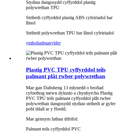
Stydiau dangosydd cyffyrddol plastig
polywrethan TPU
Stribedi cyffyrddol plastig ABS cyfeiriadol bar
llinol
Stribedi polywrethan TPU bar llinol cyfeiriadol
ymholiad
manylder
Plastig PVC TPU cyffyrddol teils
palmant plât rwber polywrethan
Mae gan Dalisheng 13 mlynedd o brofiad
cyfoethog mewn dylunio a chynhyrchu Plastig
PVC TPU teils palmant cyffyrddol plât rwber
polywrethan dangosydd stydiau stribedi ar gyfer
pobl ddall ar y ffordd.
Mae gennym fathau difrifol:
Palmant teils cyffyrddol PVC