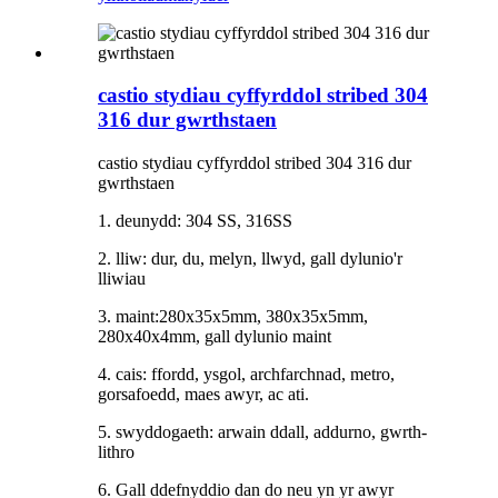
castio stydiau cyffyrddol stribed 304
316 dur gwrthstaen
castio stydiau cyffyrddol stribed 304 316 dur
gwrthstaen
1. deunydd: 304 SS, 316SS
2. lliw: dur, du, melyn, llwyd, gall dylunio'r
lliwiau
3. maint:280x35x5mm, 380x35x5mm,
280x40x4mm, gall dylunio maint
4. cais: ffordd, ysgol, archfarchnad, metro,
gorsafoedd, maes awyr, ac ati.
5. swyddogaeth: arwain ddall, addurno, gwrth-
lithro
6. Gall ddefnyddio dan do neu yn yr awyr