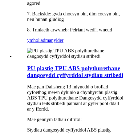
agored.
7. Backside: gyda choesyn pin, dim coesyn pin,
neu hunan-gludiog
8. Triniaeth arwyneb: Peiriant wedi'i wneud
ymholiad
manylder
PU plastig TPU ABS polythurethane
dangosydd cyffyrddol stydiau stribedi
Mae gan Dalisheng 13 mlynedd o brofiad
cyfoethog mewn dylunio a chynhyrchu plastig
ABS TPU polythurethane Dangosydd cyffyrddol
stydiau teils stribedi palmant ar gyfer pobl ddall
ar y ffordd.
Mae gennym fathau difrifol:
Stydiau dangosydd cyffyrddol ABS plastig