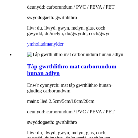
deunydd: carborundum / PVC / PEVA / PET
swyddogaeth: gwrthlithro
lliw: du, llwyd, gwyn, melyn, glas, coch,
gwyrdd, du/melyn, du/gwyrdd, coch/gwyn
ymholiad
manylder
Tâp gwrthlithro mat carborundum
hunan adlyn
Enw'r cynnyrch: mat tâp gwrthlithro hunan-
gludiog carborundwm
maint: lled 2.5cm/5cm/10cm/20cm
deunydd: carborundum / PVC / PEVA / PET
swyddogaeth: gwrthlithro
lliw: du, llwyd, gwyn, melyn, glas, coch,