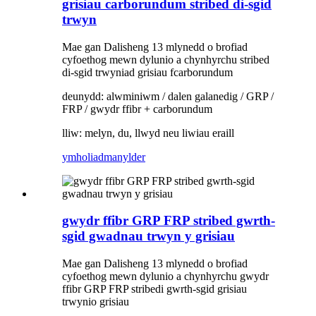
grisiau carborundum stribed di-sgid
trwyn
Mae gan Dalisheng 13 mlynedd o brofiad
cyfoethog mewn dylunio a chynhyrchu stribed
di-sgid trwyniad grisiau fcarborundum
deunydd: alwminiwm / dalen galanedig / GRP /
FRP / gwydr ffibr + carborundum
lliw: melyn, du, llwyd neu liwiau eraill
ymholiad
manylder
gwydr ffibr GRP FRP stribed gwrth-
sgid gwadnau trwyn y grisiau
Mae gan Dalisheng 13 mlynedd o brofiad
cyfoethog mewn dylunio a chynhyrchu gwydr
ffibr GRP FRP stribedi gwrth-sgid grisiau
trwynio grisiau