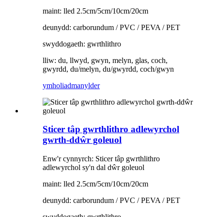
maint: lled 2.5cm/5cm/10cm/20cm
deunydd: carborundum / PVC / PEVA / PET
swyddogaeth: gwrthlithro
lliw: du, llwyd, gwyn, melyn, glas, coch,
gwyrdd, du/melyn, du/gwyrdd, coch/gwyn
ymholiad
manylder
Sticer tâp gwrthlithro adlewyrchol
gwrth-ddŵr goleuol
Enw'r cynnyrch: Sticer tâp gwrthlithro
adlewyrchol sy'n dal dŵr goleuol
maint: lled 2.5cm/5cm/10cm/20cm
deunydd: carborundum / PVC / PEVA / PET
swyddogaeth: gwrthlithro