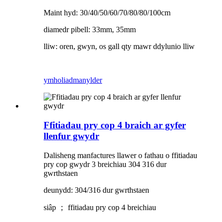
Maint hyd: 30/40/50/60/70/80/80/100cm
diamedr pibell: 33mm, 35mm
lliw: oren, gwyn, os gall qty mawr ddylunio lliw
ymholiad
manylder
Ffitiadau pry cop 4 braich ar gyfer
llenfur gwydr
Dalisheng manfactures llawer o fathau o ffitiadau
pry cop gwydr 3 breichiau 304 316 dur
gwrthstaen
deunydd: 304/316 dur gwrthstaen
siâp ； ffitiadau pry cop 4 breichiau