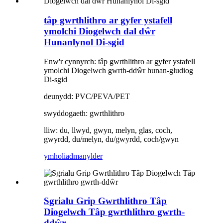
tâp gwrthlithro ar gyfer ystafell
ymolchi Diogelwch dal dŵr
Hunanlynol Di-sgid
Enw'r cynnyrch: tâp gwrthlithro ar gyfer ystafell
ymolchi Diogelwch gwrth-ddŵr hunan-gludiog
Di-sgid
deunydd: PVC/PEVA/PET
swyddogaeth: gwrthlithro
lliw: du, llwyd, gwyn, melyn, glas, coch,
gwyrdd, du/melyn, du/gwyrdd, coch/gwyn
ymholiad
manylder
Sgrialu Grip Gwrthlithro Tâp
Diogelwch Tâp gwrthlithro gwrth-
ddŵr