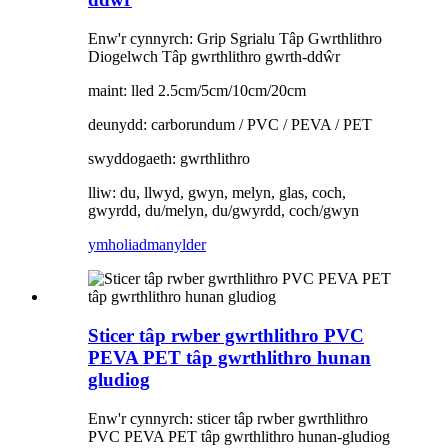
Enw'r cynnyrch: Grip Sgrialu Tâp Gwrthlithro
Diogelwch Tâp gwrthlithro gwrth-ddŵr
maint: lled 2.5cm/5cm/10cm/20cm
deunydd: carborundum / PVC / PEVA / PET
swyddogaeth: gwrthlithro
lliw: du, llwyd, gwyn, melyn, glas, coch,
gwyrdd, du/melyn, du/gwyrdd, coch/gwyn
ymholiad
manylder
Sticer tâp rwber gwrthlithro PVC
PEVA PET tâp gwrthlithro hunan
gludiog
Enw'r cynnyrch: sticer tâp rwber gwrthlithro
PVC PEVA PET tâp gwrthlithro hunan-gludiog