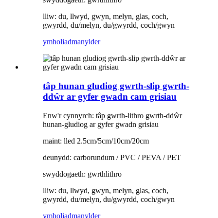
lliw: du, llwyd, gwyn, melyn, glas, coch,
gwyrdd, du/melyn, du/gwyrdd, coch/gwyn
ymholiad
manylder
tâp hunan gludiog gwrth-slip gwrth-
ddŵr ar gyfer gwadn cam grisiau
Enw'r cynnyrch: tâp gwrth-lithro gwrth-ddŵr
hunan-gludiog ar gyfer gwadn grisiau
maint: lled 2.5cm/5cm/10cm/20cm
deunydd: carborundum / PVC / PEVA / PET
swyddogaeth: gwrthlithro
lliw: du, llwyd, gwyn, melyn, glas, coch,
gwyrdd, du/melyn, du/gwyrdd, coch/gwyn
ymholiad
manylder