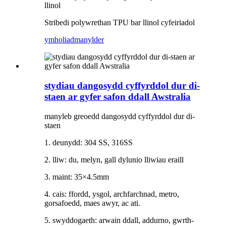
llinol
Stribedi polywrethan TPU bar llinol cyfeiriadol
ymholiad
manylder
stydiau dangosydd cyffyrddol dur di-
staen ar gyfer safon ddall Awstralia
manyleb greoedd dangosydd cyffyrddol dur di-
staen
1. deunydd: 304 SS, 316SS
2. lliw: du, melyn, gall dylunio lliwiau eraill
3. maint: 35×4.5mm
4. cais: ffordd, ysgol, archfarchnad, metro,
gorsafoedd, maes awyr, ac ati.
5. swyddogaeth: arwain ddall, addurno, gwrth-