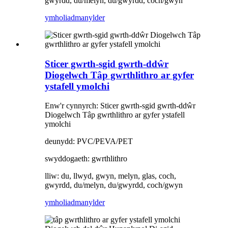
gwyrdd, du/melyn, du/gwyrdd, coch/gwyn
ymholiad
manylder
Sticer gwrth-sgid gwrth-ddŵr
Diogelwch Tâp gwrthlithro ar gyfer
ystafell ymolchi
Enw'r cynnyrch: Sticer gwrth-sgid gwrth-ddŵr
Diogelwch Tâp gwrthlithro ar gyfer ystafell
ymolchi
deunydd: PVC/PEVA/PET
swyddogaeth: gwrthlithro
lliw: du, llwyd, gwyn, melyn, glas, coch,
gwyrdd, du/melyn, du/gwyrdd, coch/gwyn
ymholiad
manylder