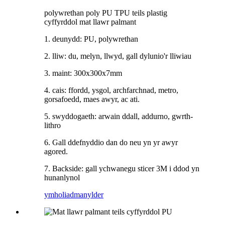
polywrethan poly PU TPU teils plastig
cyffyrddol mat llawr palmant
1. deunydd: PU, polywrethan
2. lliw: du, melyn, llwyd, gall dylunio'r lliwiau
3. maint: 300x300x7mm
4. cais: ffordd, ysgol, archfarchnad, metro,
gorsafoedd, maes awyr, ac ati.
5. swyddogaeth: arwain ddall, addurno, gwrth-
lithro
6. Gall ddefnyddio dan do neu yn yr awyr
agored.
7. Backside: gall ychwanegu sticer 3M i ddod yn
hunanlynol
ymholiad
manylder