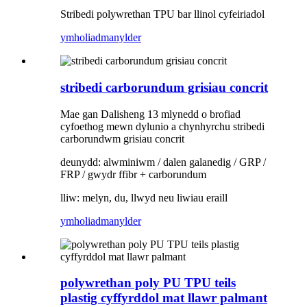
Stribedi polywrethan TPU bar llinol cyfeiriadol
ymholiad
manylder
stribedi carborundum grisiau concrit
Mae gan Dalisheng 13 mlynedd o brofiad
cyfoethog mewn dylunio a chynhyrchu stribedi
carborundwm grisiau concrit
deunydd: alwminiwm / dalen galanedig / GRP /
FRP / gwydr ffibr + carborundum
lliw: melyn, du, llwyd neu liwiau eraill
ymholiad
manylder
polywrethan poly PU TPU teils
plastig cyffyrddol mat llawr palmant