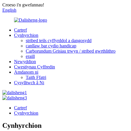
Croeso i'n gwefannau!
English
Cartref
Cynhyrchion
stribed teils cyffyrddol a dangosydd
canllaw bar cydio handicap
Carborundum Grisiau trwyn / stribed gwrthlithro
eraill
Newyddion
Cwestiynau Cyffredin
Amdanom ni
Taith Ffatri
Cysylltwch â Ni
Cartref
Cynhyrchion
Cynhyrchion