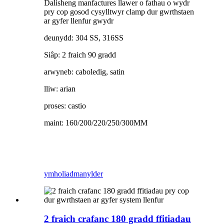
Dalisheng manfactures llawer o fathau o wydr
pry cop gosod cysylltwyr clamp dur gwrthstaen
ar gyfer llenfur gwydr
deunydd: 304 SS, 316SS
Siâp: 2 fraich 90 gradd
arwyneb: caboledig, satin
lliw: arian
proses: castio
maint: 160/200/220/250/300MM
ymholiad
manylder
2 fraich crafanc 180 gradd ffitiadau