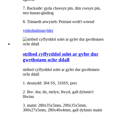
7. Backside: gyda choesyn pin, dim coesyn pin,
neu hunan-gludiog
8. Triniaeth arwyneb: Peiriant wedi'i wneud
ymholiad
manylder
stribed cyffyrddol solet ar gyfer dur
gwrthstaen ochr ddall
stribed cyffyrddol solet ar gyfer dur gwrthstaen
ochr ddall
1. deunydd: 304 SS, 316SS, pres
2. lliw: dur, du, melyn, llwyd, gall dylunio'r
lliwiau
3. maint: 280x35x5mm, 290x35x5mm,
300x27x5mm, 280x40x4mm, gall dylunio maint