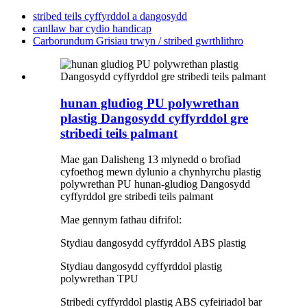
stribed teils cyffyrddol a dangosydd
canllaw bar cydio handicap
Carborundum Grisiau trwyn / stribed gwrthlithro
hunan gludiog PU polywrethan
plastig Dangosydd cyffyrddol gre
stribedi teils palmant
Mae gan Dalisheng 13 mlynedd o brofiad
cyfoethog mewn dylunio a chynhyrchu plastig
polywrethan PU hunan-gludiog Dangosydd
cyffyrddol gre stribedi teils palmant
Mae gennym fathau difrifol:
Stydiau dangosydd cyffyrddol ABS plastig
Stydiau dangosydd cyffyrddol plastig
polywrethan TPU
Stribedi cyffyrddol plastig ABS cyfeiriadol bar