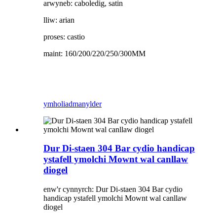
arwyneb: caboledig, satin
lliw: arian
proses: castio
maint: 160/200/220/250/300MM
ymholiad
manylder
Dur Di-staen 304 Bar cydio handicap
ystafell ymolchi Mownt wal canllaw
diogel
enw'r cynnyrch: Dur Di-staen 304 Bar cydio
handicap ystafell ymolchi Mownt wal canllaw
diogel