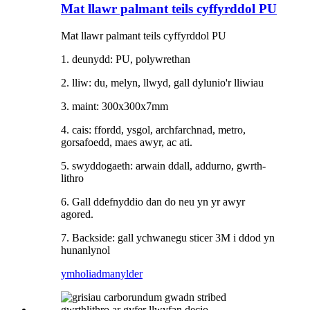
Mat llawr palmant teils cyffyrddol PU
Mat llawr palmant teils cyffyrddol PU
1. deunydd: PU, polywrethan
2. lliw: du, melyn, llwyd, gall dylunio'r lliwiau
3. maint: 300x300x7mm
4. cais: ffordd, ysgol, archfarchnad, metro,
gorsafoedd, maes awyr, ac ati.
5. swyddogaeth: arwain ddall, addurno, gwrth-
lithro
6. Gall ddefnyddio dan do neu yn yr awyr
agored.
7. Backside: gall ychwanegu sticer 3M i ddod yn
hunanlynol
ymholiad
manylder