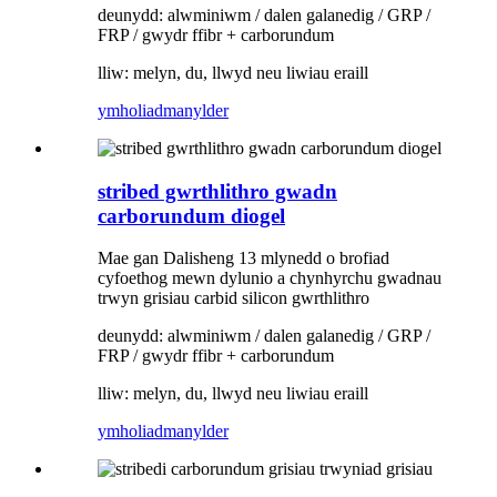
deunydd: alwminiwm / dalen galanedig / GRP /
FRP / gwydr ffibr + carborundum
lliw: melyn, du, llwyd neu liwiau eraill
ymholiad
manylder
stribed gwrthlithro gwadn
carborundum diogel
Mae gan Dalisheng 13 mlynedd o brofiad
cyfoethog mewn dylunio a chynhyrchu gwadnau
trwyn grisiau carbid silicon gwrthlithro
deunydd: alwminiwm / dalen galanedig / GRP /
FRP / gwydr ffibr + carborundum
lliw: melyn, du, llwyd neu liwiau eraill
ymholiad
manylder