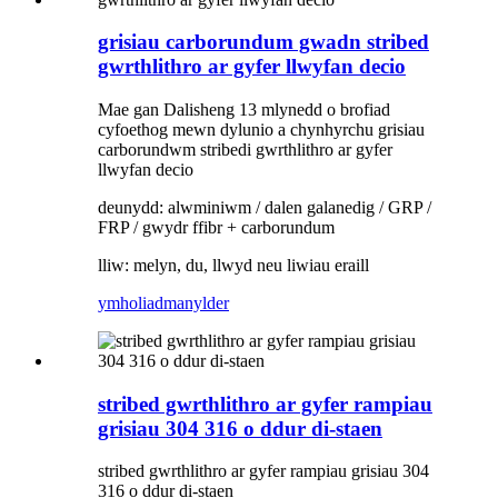
grisiau carborundum gwadn stribed
gwrthlithro ar gyfer llwyfan decio
Mae gan Dalisheng 13 mlynedd o brofiad
cyfoethog mewn dylunio a chynhyrchu grisiau
carborundwm stribedi gwrthlithro ar gyfer
llwyfan decio
deunydd: alwminiwm / dalen galanedig / GRP /
FRP / gwydr ffibr + carborundum
lliw: melyn, du, llwyd neu liwiau eraill
ymholiad
manylder
stribed gwrthlithro ar gyfer rampiau
grisiau 304 316 o ddur di-staen
stribed gwrthlithro ar gyfer rampiau grisiau 304
316 o ddur di-staen