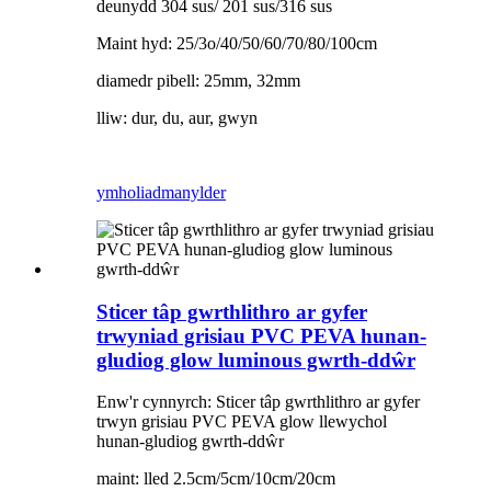
deunydd 304 sus/ 201 sus/316 sus
Maint hyd: 25/3o/40/50/60/70/80/100cm
diamedr pibell: 25mm, 32mm
lliw: dur, du, aur, gwyn
ymholiad
manylder
Sticer tâp gwrthlithro ar gyfer
trwyniad grisiau PVC PEVA hunan-
gludiog glow luminous gwrth-ddŵr
Enw'r cynnyrch: Sticer tâp gwrthlithro ar gyfer
trwyn grisiau PVC PEVA glow llewychol
hunan-gludiog gwrth-ddŵr
maint: lled 2.5cm/5cm/10cm/20cm