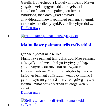
Gwella Hygyrchedd a Diogelwch i Bawb Mewn
ymgais i wella hygyrchedd a diogelwch i
unigolion â nam ar eu golwg neu heriau
symudedd, mae datblygiad newydd
chwyldroadol mewn technoleg palmant yn ennill
momentwm ledled y byd.Pavi teils cyffyrddol ...
Darllen mwy
Maint llawr palmant teils cyffyrddol
gan weinyddwr ar 23-10-21
Maint llawr palmant teils cyffyrddol Mae palmant
teils cyffyrddol wedi dod yn fwyfwy poblogaidd
yn y blynyddoedd diwethaf oherwydd ei
fanteision niferus.Mae'r teils cyd-gloi hyn, a elwir
hefyd yn balmant cyffyrddol, wedi'u cynllunio i
gynorthwyo unigolion â nam ar eu golwg i lywio
mannau cyhoeddus a sicrhau eu diogelwch.Y
maint...
Darllen mwy