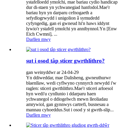
ystafelloedd ymolchi, mae bariau cydio handicap
dur di-staen yn ychwanegiad hanfodol.Mae'r
bariau hyn yn darparu cefnogaeth a
sefydlogrwydd i unigolion â symudedd
cyfyngedig, gan ei gwneud hi'n haws iddynt
lywio'r ystafell ymolchi yn annibynnol.Yn [Enw
Eich Cwmni], ...
Darllen mwy
sut i osod tâp sticer gwrthlithro?
gan weinyddwr ar 24-04-29
Yn ddiweddar, mae Dalisheng, gwneuthurwr
blaenllaw, wedi cyflwyno cynnyrch newydd i'w
raglen: sticeri gwrthlithro.Mae'r sticeri arloesol
hyn wedi'u cynllunio i ddarparu haen
ychwanegol o ddiogelwch mewn lleoliadau
amrywiol, gan gynnwys cartrefi, busnesau a
mannau cyhoeddus.Sut i osod y st gwrth-slip...
Darllen mwy