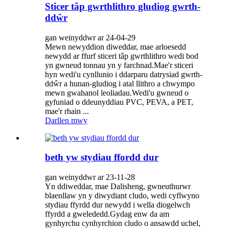
Sticer tâp gwrthlithro gludiog gwrth-
ddŵr
gan weinyddwr ar 24-04-29
Mewn newyddion diweddar, mae arloesedd
newydd ar ffurf sticeri tâp gwrthlithro wedi bod
yn gwneud tonnau yn y farchnad.Mae'r sticeri
hyn wedi'u cynllunio i ddarparu datrysiad gwrth-
ddŵr a hunan-gludiog i atal llithro a chwympo
mewn gwahanol leoliadau.Wedi'u gwneud o
gyfuniad o ddeunyddiau PVC, PEVA, a PET,
mae'r rhain ...
Darllen mwy
beth yw stydiau ffordd dur
gan weinyddwr ar 23-11-28
Yn ddiweddar, mae Dalisheng, gwneuthurwr
blaenllaw yn y diwydiant cludo, wedi cyflwyno
stydiau ffyrdd dur newydd i wella diogelwch
ffyrdd a gwelededd.Gydag enw da am
gynhyrchu cynhyrchion cludo o ansawdd uchel,