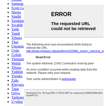
Samoan
Scots Gaelic
Shona
Sindhi
Sundanese
Swahili
Tajik
Tamil
Telugu
Thai
Ukrainian
Urdu
Uzbek
Vietnamese
Welsh
Xhosa
Yiddish
Yoruba
Zulu
Kinyarwanda
Tatar
Oriya
Turkmen
Uyghur