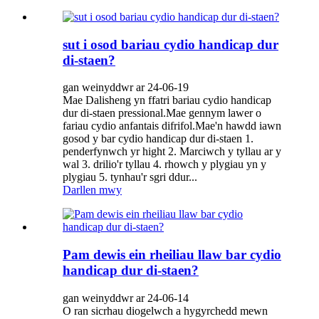
sut i osod bariau cydio handicap dur
di-staen?
gan weinyddwr ar 24-06-19
Mae Dalisheng yn ffatri bariau cydio handicap
dur di-staen pressional.Mae gennym lawer o
fariau cydio anfantais difrifol.Mae'n hawdd iawn
gosod y bar cydio handicap dur di-staen 1.
penderfynwch yr hight 2. Marciwch y tyllau ar y
wal 3. drilio'r tyllau 4. rhowch y plygiau yn y
plygiau 5. tynhau'r sgri ddur...
Darllen mwy
Pam dewis ein rheiliau llaw bar cydio
handicap dur di-staen?
gan weinyddwr ar 24-06-14
O ran sicrhau diogelwch a hygyrchedd mewn