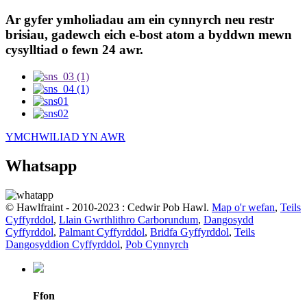
Ar gyfer ymholiadau am ein cynnyrch neu restr
brisiau, gadewch eich e-bost atom a byddwn mewn
cysylltiad o fewn 24 awr.
YMCHWILIAD YN AWR
Whatsapp
© Hawlfraint - 2010-2023 : Cedwir Pob Hawl.
Map o'r wefan
,
Teils
Cyffyrddol
,
Llain Gwrthlithro Carborundum
,
Dangosydd
Cyffyrddol
,
Palmant Cyffyrddol
,
Bridfa Gyffyrddol
,
Teils
Dangosyddion Cyffyrddol
,
Pob Cynnyrch
Ffon