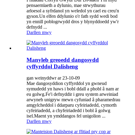
pensaernïaeth a dylunio, mae strwythurau
arloesol a syfrdanol yn weledol yn cael eu creu'n
gyson.Un elfen ddylunio o'r fath sydd wedi bod
yn ennill poblogrwydd dros y blynyddoedd yw'r
defnydd ...
Darllen mwy
Manyleb greoedd dangosydd
cyffyrddol Dalisheng
gan weinyddwr ar 23-10-09
Mae dangosyddion cyffyrddol yn gwneud
symudedd yn haws i bobl ddall a phobl â nam ar
eu golwg.Fe'i defnyddir i greu system arweiniad
arwyneb unigryw mewn cyfuniad â pharamedrau
amgylcheddol i ddarparu cyfeiriadedd, cymorth
cyfeiriadedd, a chyfeiriadedd i bobl â golwg
isel.Maent yn ymddangos fel unigolion ...
Darllen mwy