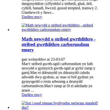
dangosyddion cyffyrddol a stribedi, glud, dril,
cyllell, banadl, bwced, gosod templed, tramwy 2.
Glanhewch y llawr...
Darllen mwy
Math newydd o stribed gwrthlithro -
stribed gwrthlithro carborundum
emery
gan weinyddwr ar 23-03-07
Mae'r stribed gwrth-sgid carborundum yn fath
newydd o gynnyrch gwrth-sgid ar gyfer ramp y
garej.Mae ei ddeunydd yn ddeunydd caledu
adwaith dwy-gydran, ac mae ei brif gydran yn
gymysgedd o resin arbennig a deunydd
carborundwm.Mae'r ramp ar ôl ei adeiladu yn
araen ...
Darllen mwy