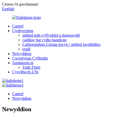
Croeso i'n gwefannau!
English
Cartref
Cynhyrchion
stribed teils cyffyrddol a dangosydd
canllaw bar cydio handicap
Carborundum Grisiau trwyn / stribed gwrthlithro
eraill
Newyddion
Cwestiynau Cyffredin
Amdanom ni
Taith Ffatri
Cysylltwch â Ni
Cartref
Newyddion
Newyddion