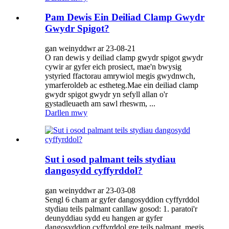
Pam Dewis Ein Deiliad Clamp Gwydr
Gwydr Spigot?
gan weinyddwr ar 23-08-21
O ran dewis y deiliad clamp gwydr spigot gwydr
cywir ar gyfer eich prosiect, mae'n bwysig
ystyried ffactorau amrywiol megis gwydnwch,
ymarferoldeb ac estheteg.Mae ein deiliad clamp
gwydr spigot gwydr yn sefyll allan o'r
gystadleuaeth am sawl rheswm, ...
Darllen mwy
Sut i osod palmant teils stydiau
dangosydd cyffyrddol?
gan weinyddwr ar 23-03-08
Sengl 6 cham ar gyfer dangosyddion cyffyrddol
stydiau teils palmant canllaw gosod: 1. paratoi'r
deunyddiau sydd eu hangen ar gyfer
dangosyddion cyffyrddol gre teils palmant, megis