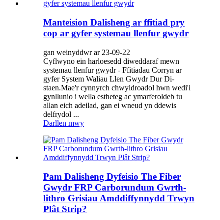
Manteision Dalisheng ar ffitiad pry
cop ar gyfer systemau llenfur gwydr
gan weinyddwr ar 23-09-22
Cyflwyno ein harloesedd diweddaraf mewn
systemau llenfur gwydr - Ffitiadau Corryn ar
gyfer System Waliau Llen Gwydr Dur Di-
staen.Mae'r cynnyrch chwyldroadol hwn wedi'i
gynllunio i wella estheteg ac ymarferoldeb tu
allan eich adeilad, gan ei wneud yn ddewis
delfrydol ...
Darllen mwy
Pam Dalisheng Dyfeisio The Fiber
Gwydr FRP Carborundum Gwrth-
lithro Grisiau Amddiffynnydd Trwyn
Plât Strip?