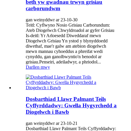
beth yw gwadnau trwyn grisiau
carborundwm
gan weinyddwr ar 23-10-30
Teitl: Cyflwyno Nosio Grisiau Carborundum:
Ateb Diogelwch Chwyldroadol ar gyfer Grisiau
Is-deitl: Yr Arloesedd Diweddaraf mewn
Diogelwch Grisiau Yn ystod y blynyddoedd
diwethaf, mae'r galw am atebion diogelwch
mewn mannau cyhoeddus a phreifat wedi
cynyddu, gan ganolbwyntio'n benodol ar
grisiau.Penseiri, adeiladwyr, a phriodol...
Darllen mwy
Dosbarthiad Llawr Palmant Teils
Cyffyrddadwy: Gwella Hygyrchedd a
Diogelwch i Bawb
gan weinyddwr ar 23-10-21
Dosbarthiad Llawr Palmant Teils Cyffyrddadwy: