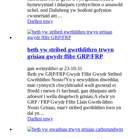
hymrwymiad i ddarparu cynhyrchion o ansawdd
uchel, nod Dalisheng yw bodloni gofynion
cwsmeriaid am ...
Darllen mwy
beth yw stribed gwrthlithro trwyn
grisiau gwydr ffibr GRP/FRP
gan weinyddwr ar 23-10-31
Beth yw GRP/FRP Gwydr Ffibr Gwydr Stribed
Gwrthlithro Nosio?Yn y newyddion diweddar,
mae cynnyrch chwyldroadol wedi gwneud ei
ffordd i mewn i'r farchnad, gan ddarparu ateb
arloesol i wella diogelwch grisiau.A elwir yn
GRP / FRP Gwydr Ffibr Llain Gwrth-lithro
Nosio Grisiau, mae'r stribed gwrthlithro hwn yn
dal yn ...
Darllen mwy