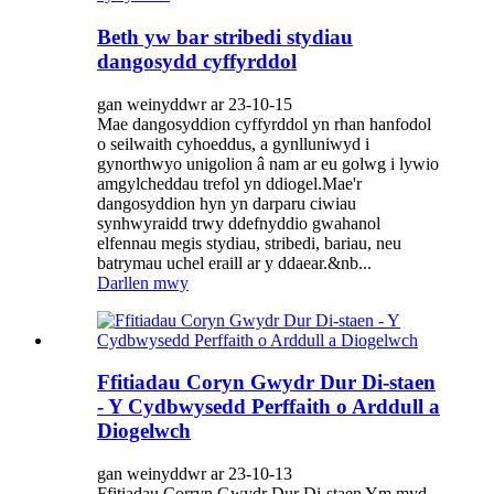
Beth yw bar stribedi stydiau
dangosydd cyffyrddol
gan weinyddwr ar 23-10-15
Mae dangosyddion cyffyrddol yn rhan hanfodol
o seilwaith cyhoeddus, a gynlluniwyd i
gynorthwyo unigolion â nam ar eu golwg i lywio
amgylcheddau trefol yn ddiogel.Mae'r
dangosyddion hyn yn darparu ciwiau
synhwyraidd trwy ddefnyddio gwahanol
elfennau megis stydiau, stribedi, bariau, neu
batrymau uchel eraill ar y ddaear.&nb...
Darllen mwy
Ffitiadau Coryn Gwydr Dur Di-staen
- Y Cydbwysedd Perffaith o Arddull a
Diogelwch
gan weinyddwr ar 23-10-13
Ffitiadau Corryn Gwydr Dur Di-staen Ym myd