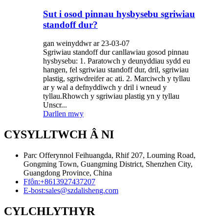
Sut i osod pinnau hysbysebu sgriwiau
standoff dur?
gan weinyddwr ar 23-03-07
Sgriwiau standoff dur canllawiau gosod pinnau
hysbysebu: 1. Paratowch y deunyddiau sydd eu
hangen, fel sgriwiau standoff dur, dril, sgriwiau
plastig, sgriwdreifer ac ati. 2. Marciwch y tyllau
ar y wal a defnyddiwch y dril i wneud y
tyllau.Rhowch y sgriwiau plastig yn y tyllau
Unscr...
Darllen mwy
CYSYLLTWCH Â NI
Parc Offerynnol Feihuangda, Rhif 207, Louming Road,
Gongming Town, Guangming District, Shenzhen City,
Guangdong Province, China
Ffôn:
+8613927437207
E-bost:
sales@szdalisheng.com
CYLCHLYTHYR