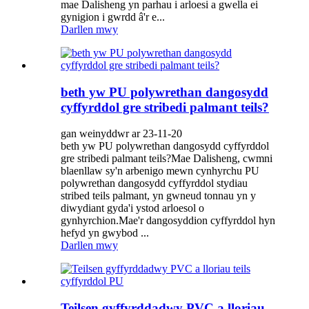
mae Dalisheng yn parhau i arloesi a gwella ei
gynigion i gwrdd â'r e...
Darllen mwy
beth yw PU polywrethan dangosydd
cyffyrddol gre stribedi palmant teils?
gan weinyddwr ar 23-11-20
beth yw PU polywrethan dangosydd cyffyrddol
gre stribedi palmant teils?Mae Dalisheng, cwmni
blaenllaw sy'n arbenigo mewn cynhyrchu PU
polywrethan dangosydd cyffyrddol stydiau
stribed teils palmant, yn gwneud tonnau yn y
diwydiant gyda'i ystod arloesol o
gynhyrchion.Mae'r dangosyddion cyffyrddol hyn
hefyd yn gwybod ...
Darllen mwy
Teilsen gyffyrddadwy PVC a lloriau