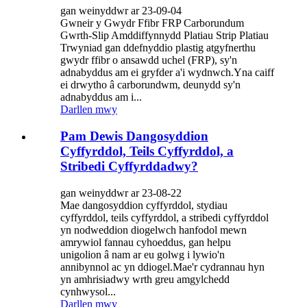
gan weinyddwr ar 23-09-04
Gwneir y Gwydr Ffibr FRP Carborundum
Gwrth-Slip Amddiffynnydd Platiau Strip Platiau
Trwyniad gan ddefnyddio plastig atgyfnerthu
gwydr ffibr o ansawdd uchel (FRP), sy'n
adnabyddus am ei gryfder a'i wydnwch.Yna caiff
ei drwytho â carborundwm, deunydd sy'n
adnabyddus am i...
Darllen mwy
Pam Dewis Dangosyddion
Cyffyrddol, Teils Cyffyrddol, a
Stribedi Cyffyrddadwy?
gan weinyddwr ar 23-08-22
Mae dangosyddion cyffyrddol, stydiau
cyffyrddol, teils cyffyrddol, a stribedi cyffyrddol
yn nodweddion diogelwch hanfodol mewn
amrywiol fannau cyhoeddus, gan helpu
unigolion â nam ar eu golwg i lywio'n
annibynnol ac yn ddiogel.Mae'r cydrannau hyn
yn amhrisiadwy wrth greu amgylchedd
cynhwysol...
Darllen mwy