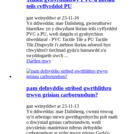
teils cyffyrddol PU
gan weinyddwr ar 23-11-16
Yn ddiweddar, mae Dalisheng, gwneuthurwr
blaenllaw yn y diwydiant lloriau teils cyffyrddol
PVC a PU, wedi datgelu ei gynhyrchion
diweddaraf - PVC Tactile Tile a PU Tactile
Tile.Disgwylir i'r atebion lloriau arloesol hyn
chwyldroi'r farchnad gyda'u hansawdd a'u
swyddogaeth uwch ...
Darllen mwy
pam defnyddio stribed gwrthlithro
trwyn grisiau carborundum?
gan weinyddwr ar 23-11-13
Yn ddiweddar, mae Dalisheng, cwmni enwog
sy'n arbenigo mewn gweithgynhyrchu pob math
o drwyniad grisiau carborundwm, wedi
pwysleisio manteision niferus defnyddio
carborundwm ar gyfer trwyn grisiau.Gyda'u